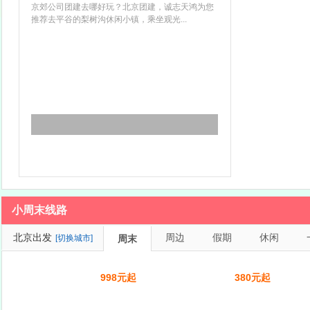
京郊公司团建去哪好玩？北京团建，诚志天鸿为您
推荐去平谷的梨树沟休闲小镇，乘坐观光...
小周末线路
北京出发
周边
假期
休闲
[切换城市]
周末
998元起
380元起