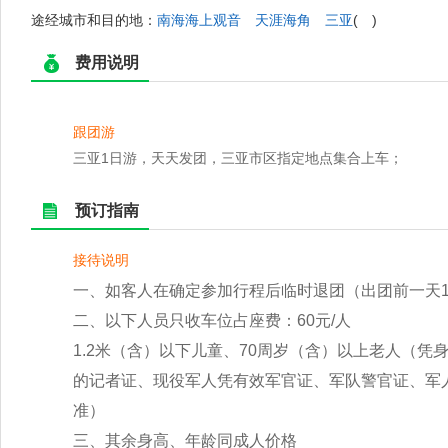
途经城市和目的地：
南海海上观音
天涯海角
三亚
( )
费用说明
跟团游
三亚1日游，天天发团，三亚市区指定地点集合上车；
预订指南
接待说明
一、如客人在确定参加行程后临时退团（出团前一天17
二、以下人员只收车位占座费：60元/人
1.2米（含）以下儿童、70周岁（含）以上老人（
的记者证、现役军人凭有效军官证、军队警官证、军
准）
三、其余身高、年龄同成人价格