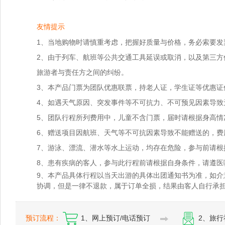
友情提示
1、当地购物时请慎重考虑，把握好质量与价格，务必索要发
2、由于列车、航班等公共交通工具延误或取消，以及第三方
旅游者与责任方之间的纠纷。
3、本产品门票为团队优惠联票，持老人证，学生证等优惠证
4、如遇天气原因、突发事件等不可抗力、不可预见因素导
5、团队行程所列费用中，儿童不含门票，届时请根据身高情
6、赠送项目因航班、天气等不可抗因素导致不能赠送的，费
7、游泳、漂流、潜水等水上运动，均存在危险，参与前请
8、患有疾病的客人，参与此行程前请根据自身条件，请遵医
9、本产品具体行程以当天出游的具体出团通知书为准，如
协调，但是一律不退款，属于订单全损，结果由客人自行承
预订流程：
1、网上预订/电话预订
2、旅行