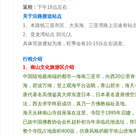
返程：
下午18点左右
关于沿路接送站点
1、本路线三亚市区、大东海、三亚湾路上沿途有站
2、亚龙湾站点 30元/人
具体导游通知为准，旺季会有10-15分左右误差。
行程介绍
1、南山文化旅游区介绍
中国陆地最南端的都市—海南三亚市，向西20公里有
海，碧波万倾；登上观海平台远眺，青山碧水，海天
唐代著名高僧鉴真大师东渡日本，日本著名遣唐僧空
法，西去求学终获成功，真乃一方佛教福祉圣地。
海天丛林南山寺就座落在这里。寺院于1995年启建
已故中国佛教协会会长赵朴初当年亲临此地选址，挥毫
整个寺院占地面积400亩，仿唐风格的殿宇依山傍