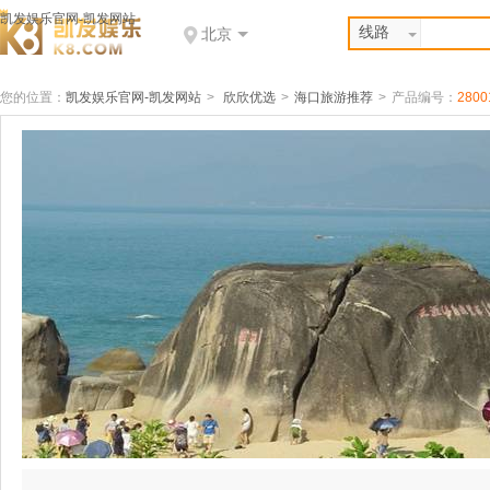
凯发娱乐官网-凯发网站
线路
北京
您的位置：
凯发娱乐官网-凯发网站
>
欣欣优选
>
海口旅游推荐
>
产品编号：
2800