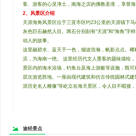
客、游客的心灵净土，南海之滨的佛教圣境 ，享誉
2、风景区介绍
天涯海角风景区位于三亚市区约23公里的天涯镇下马
灰色巨石赫然入目。两石分别刻有“天涯”和“海角”字
动人的故事。
这里融碧水、蓝天于一色，烟波浩瀚，帆影点点。椰林婆
滨，为海南一绝。 这里经历代文人墨客的题咏描绘
景区内的海水浴场，钓鱼台及海上游艇等设施，既可观
层次游览胜地。一座由现代建筑和仿古传统园林式建筑风
涯历史名人雕像”等屹立在海天景区，令人目不暇接
途经景点