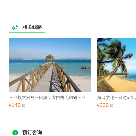
相关线路
三亚蜈支洲岛一日游，零自费无购物三亚1日游
140
220
¥
¥
起
起
预订咨询