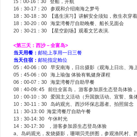
5：00-16：30 登船，开航
1
16：30-17：20 参观和介绍南海之梦号
18：30-18：30 【逃生演习】讲解安全须知，救生衣穿
18：30-20：00 海棠湾餐厅自助晚餐、船长见面会
20：30-21：30 【星空剧场】观看文艺表演.
<第三天：西沙－全富岛>
当天用餐：
邮轮上享用一日三餐
当天住宿：
邮轮指定舱位
05：40-06：00 早安南海，日出摄影（观海上日出、海
05：45-06：00 海上瑜伽 体验有氧健身课程
06：00-07：30 海棠湾餐厅自助早餐
08：40-09: 45 前往全富岛， 游客参加原生态登岛
10：00-10：30 爱国主义活动（升国旗活动。宣誓、集
10：30-11：30 岛屿观光、西沙环保志愿者。拍照留念
11：30-13: 00 海棠湾餐厅自助午餐
13：30-14: 30 午休时光
14：30-17: 30 ，游客参加原生态登岛体验
a、岛屿观光，发烧摄影，珊瑚贝壳拼图，参观渔民村、