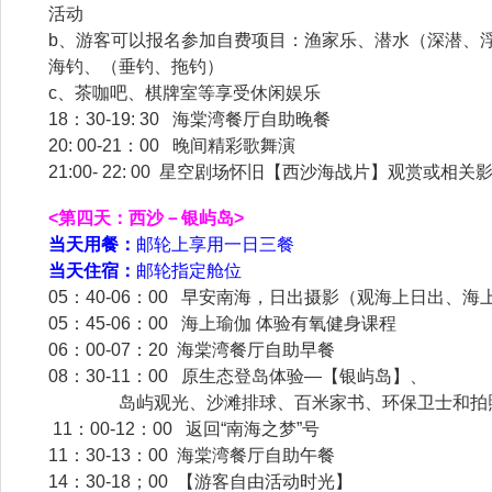
活动
b、游客可以报名参加自费项目：渔家乐、潜水（深潜、
海钓、（垂钓、拖钓）
c、茶咖吧、棋牌室等享受休闲娱乐
18：30-19: 30 海棠湾餐厅自助晚餐
20: 00-21：00 晚间精彩歌舞演
21:00- 22: 00 星空剧场怀旧【西沙海战片】观赏或相关
<第四天：西沙－银屿岛>
当天用餐：
邮轮上享用一日三餐
当天住宿：
邮轮指定舱位
05：40-06：00 早安南海，日出摄影（观海上日出、海
05：45-06：00 海上瑜伽 体验有氧健身课程
06：00-07：20 海棠湾餐厅自助早餐
08：30-11：00 原生态登岛体验—【银屿岛】、
岛屿观光、沙滩排球、百米家书、环保卫士和拍
11：00-12：00 返回“南海之梦”号
11：30-13：00 海棠湾餐厅自助午餐
14：30-18；00 【游客自由活动时光】