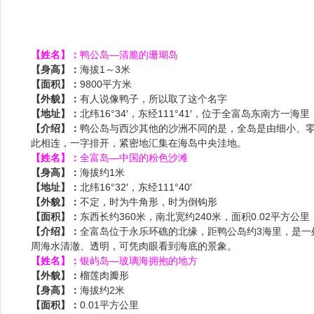
【姓名】：
鸭公岛—清脆的珊瑚岛
【身高】：
海拔1～3米
【面积】：
9800平方米
【外貌】：
有人说像鸭子，所以取了这个名字
【地址】：
北纬16°34′，东经111°41′，位于全富岛东南方一海里
【介绍】：
鸭公岛与西沙其他的沙洲不同的是，全岛是由细小、零
此相连，一字排开，紧密地汇集在海岛中央洼地。
【姓名】：
全富岛—中国的粉色沙滩
【身高】：
海拔约1米
【地址】：
北纬16°32′，东经111°40′
【外貌】：
不定，时为牛角形，时为倒钩形
【面积】：
东西长约360米，南北宽约240米，面积0.02平方公里
【介绍】：
全富岛位于永乐环礁的北缘，距鸭公岛约3海里，是
周海水清澈、透明，可凭肉眼看到海底的景象。
【姓名】：
银屿岛—玻璃海拥抱的地方
【外貌】：
榴莲肉瓣形
【身高】：
海拔约2米
【面积】：
0.01平方公里