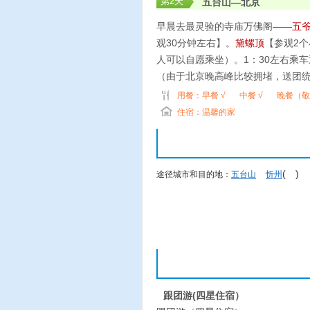
第
2
天
五台山—北京
早晨去最灵验的寺庙万佛阁——
五
观30分钟左右】。
黛螺顶
【参观2个
人可以自愿乘坐）。1：30左右乘
（由于北京晚高峰比较拥堵，送团
用餐：
早餐 √
中餐 √
晚餐（敬
住宿：温馨的家
( )
途径城市和目的地：
五台山
忻州
跟团游(四星住宿）