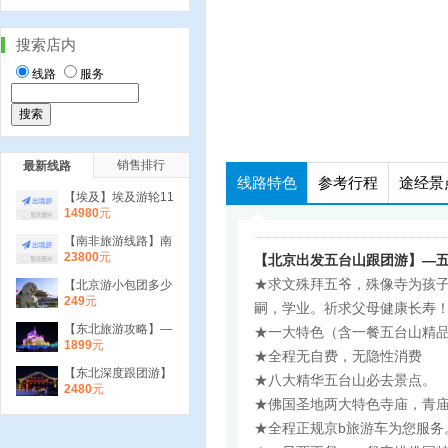
搜索店内
线路
服务
销售排行
最新线路
线路特色
参考行程
途经景
【埃及】埃及游轮11
日 尼罗河游轮 红海
14980
元
冲沙 红海玻璃船
【南非旅游线路】南
非10日狂野之旅 克
23800
元
【北京出发五台山跟团游】—
鲁格国家公园 太阳
城
★求文殊拜五爷，殊像寺为孩子
【北京游小包团多少
钱】—天安门、故
249
元
嗣，学业。祈求父母健康长寿
宫、恭王府、南锣鼓
巷1日游
【东北旅游攻略】—
★一大特色（含一餐五台山精
童话哈尔滨 亚布力
1899
元
★全程无自费，无隐性消费
激情滑雪 雪乡双卧6
日
【东北深度跟团游】
★八大精华五台山必去景点。
哈尔滨.雪乡.二人转.
2480
元
激情滑雪双飞4日
★佛国圣地两大特色寺庙，青
★全程正规京b旅游车为您服务