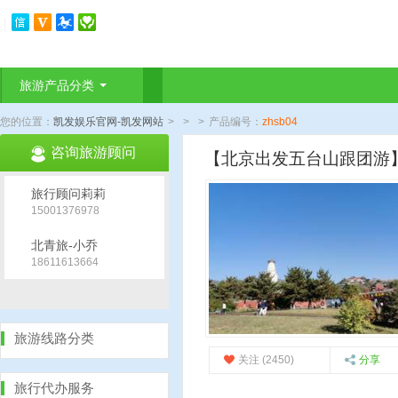
旅游产品分类
您的位置：
凯发娱乐官网-凯发网站
>
>
>
产品编号：
zhsb04
咨询旅游顾问
【北京出发五台山跟团游
旅行顾问莉莉
15001376978
北青旅-小乔
18611613664
旅游线路分类
关注 (2450)
分享
旅行代办服务