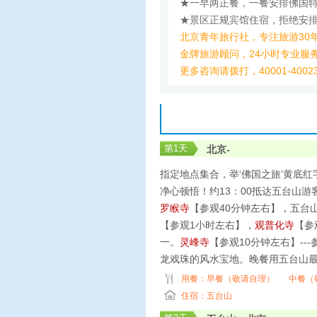
★一早两正餐，一餐安排佛国
★景区正规宾馆住宿，拒绝安
北京青年旅行社，专注旅游30
金牌旅游顾问，24小时专业服
更多咨询请拨打，40001-4002
第
1
天
北京-
指定地点集合，举‘佛国之旅’黄底
净心顿悟！约13：00抵达五台山
罗睺寺
【参观40分钟左右】，五台
【参观1小时左右】，
观普化寺
【参
一。
灵峰寺
【参观10分钟左右】--
龙戏珠的风水宝地。晚餐用五台山
用餐：
早餐（敬请自理）
中餐（
住宿：五台山