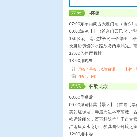
第
1
天
-怀柔
07:00东单内蒙古大厦门前（地铁1
09:00游览【】（首道门票已含
150公顷，南北狭长约十余华里，
快艇沿蜿蜒的水路欣赏两岸风光。
17:00入住度假村
18:00用晚餐
用餐：
早餐（敬请自理）
中餐（
住宿：怀柔
第
2
天
怀柔-北京
08:00早餐后
09:00游览怀柔【景区】（首道
美的红螺湖，寺庙周边林壑荫蔽，古
松远近闻名，百万杆翠竹与千亩古松
占地里风水之妙，独具自然环境之美
12:00用中餐