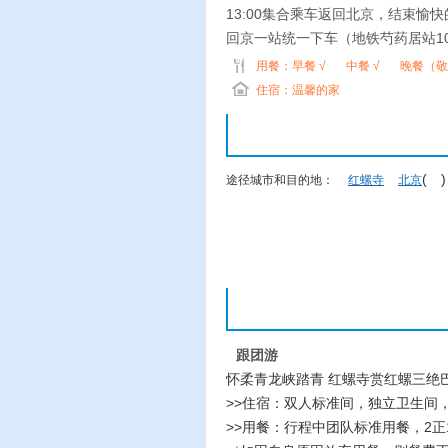
13:00集合乘车返回北京，结束愉
回京一站统一下车（地铁芍药居站1
用餐：
早餐 √
中餐 √
晚餐（敬
住宿：温馨的家
( 
途径城市和目的地：
红螺寺
北京
跟团游
怀柔青龙峡踏青 红螺寺赏红螺三绝
>>住宿：双人标准间，独立卫生间
>>用餐：行程中团队标准用餐，2