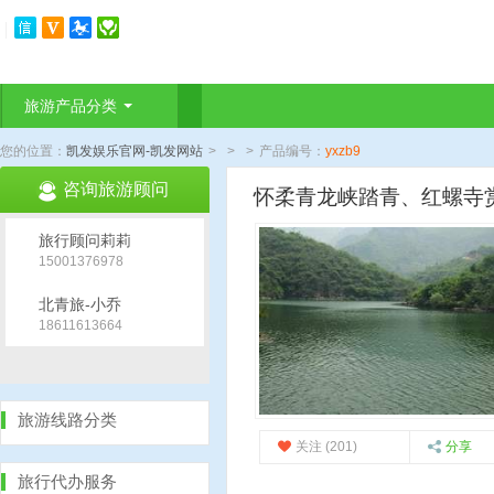
旅游产品分类
您的位置：
凯发娱乐官网-凯发网站
>
>
>
产品编号：
yxzb9
咨询旅游顾问
怀柔青龙峡踏青、红螺寺
旅行顾问莉莉
15001376978
北青旅-小乔
18611613664
旅游线路分类
关注 (201)
分享
旅行代办服务