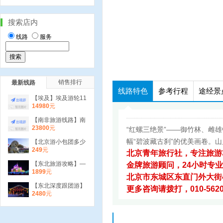
搜索店内
线路
服务
销售排行
最新线路
线路特色
参考行程
途经景
【埃及】埃及游轮11
日 尼罗河游轮 红海
14980
元
冲沙 红海玻璃船
【南非旅游线路】南
非10日狂野之旅 克
23800
元
“红螺三绝景”——御竹林、雌
鲁格国家公园 太阳
城
幅“碧波藏古刹”的优美画卷。
【北京游小包团多少
钱】—天安门、故
249
元
北京青年旅行社，专注旅游
宫、恭王府、南锣鼓
巷1日游
【东北旅游攻略】—
金牌旅游顾问，24小时专
童话哈尔滨 亚布力
1899
元
北京市东城区东直门外大街4
激情滑雪 雪乡双卧6
日
【东北深度跟团游】
更多咨询请拨打，010-56207
哈尔滨.雪乡.二人转.
2480
元
激情滑雪双飞4日