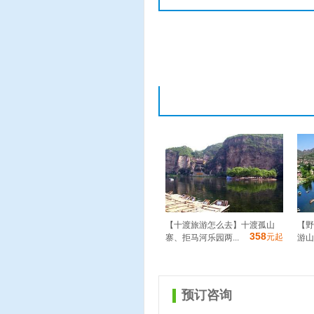
【十渡旅游怎么去】十渡孤山
【野
358
元起
寨、拒马河乐园两...
游山
预订咨询