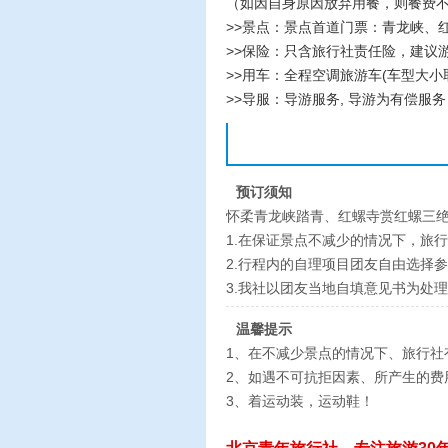
（如因自身原因放弃用餐，则餐费
>>景点：景点首道门票：青龙峡、
>>保险：只含旅行社责任险，建议
>>用车：全程空调旅游车(车型大
>>导服：导游服务, 导游为有偿服务
预订须知
怀柔青龙峡踏青、红螺寺赏红螺三
1.在保证景点不减少的情况下，旅
2.行程内的自理项目团友自由选择
3.我社以团友当地自填意见书为处
温馨提示
1、在不减少景点的情况下、旅行社
2、如遇不可抗拒因素、所产生的费
3、着运动装，运动鞋！