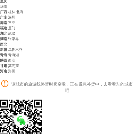
重庆
华南
广西
桂林
北海
广东
深圳
海南
三亚
福建
厦门
湖北
武汉
湖南
张家界
西北
新疆
乌鲁木齐
青海
青海湖
陕西
西安
甘肃
莫高窟
河南
郑州
该城市的旅游线路暂时卖空啦，正在紧急补货中，去看看别的城市
吧