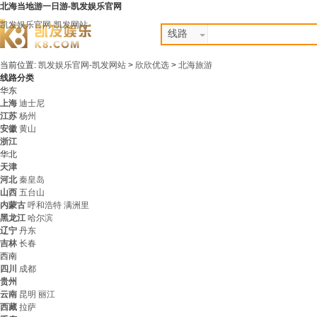
北海当地游一日游-凯发娱乐官网
凯发娱乐官网-凯发网站
线路
当前位置:
凯发娱乐官网-凯发网站
>
欣欣优选
>
北海旅游
线路分类
华东
上海
迪士尼
江苏
杨州
安徽
黄山
浙江
华北
天津
河北
秦皇岛
山西
五台山
内蒙古
呼和浩特
满洲里
黑龙江
哈尔滨
辽宁
丹东
吉林
长春
西南
四川
成都
贵州
云南
昆明
丽江
西藏
拉萨