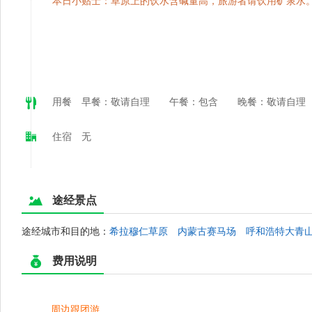
本日小贴士：草原上的饮水含碱量高，旅游者请饮用矿泉水
用餐 早餐：敬请自理 午餐：包含 晚餐：敬请自理
住宿 无
途经景点
途经城市和目的地：
希拉穆仁草原
内蒙古赛马场
呼和浩特大青
费用说明
周边跟团游