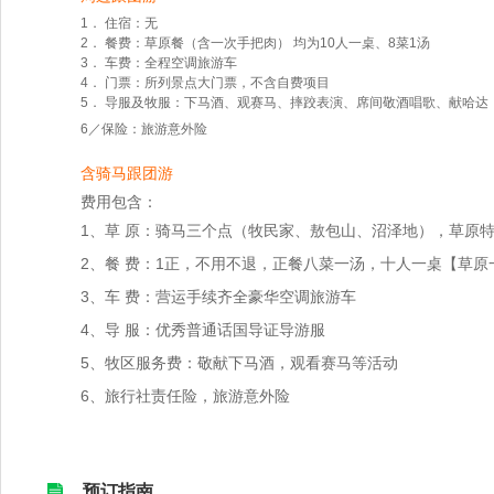
1． 住宿：无
2． 餐费：草原餐（含一次手把肉） 均为10人一桌、8菜1汤
3． 车费：全程空调旅游车
4． 门票：所列景点大门票，不含自费项目
5． 导服及牧服：下马酒、观赛马、摔跤表演、席间敬酒唱歌、献哈达
6／保险：旅游意外险
含骑马跟团游
费用包含：
1、草 原：骑马三个点（牧民家、敖包山、沼泽地），草原
2、餐 费：1正，不用不退，正餐八菜一汤，十人一桌【草
3、车 费：营运手续齐全豪华空调旅游车
4、导 服：优秀普通话国导证导游服
5、牧区服务费：敬献下马酒，观看赛马等活动
6、旅行社责任险，旅游意外险
预订指南