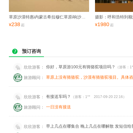
草原沙漠特惠i内蒙古希拉穆仁草原i响沙湾二日功略含门票缆车
238
1980
¥
¥
起
起
预订咨询
你好，草原游100元有骑骆驼项目吗？
欣欣游客：
（游客：1**
草原上没有骑骆驼，沙漠有骑骆驼项目。具体咨询：047
旅游顾问：
有接送车吗？
欣欣游客：
（游客：1** 2017-09-20 22:16）
一日没有接送
旅游顾问：
早上几点在哪集合 晚上几点在哪解散 发短信给
欣欣游客：