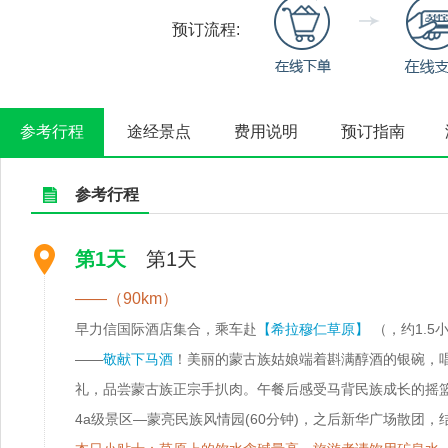
预订流程:
参考行程
途经景点
费用说明
预订指南
参考行程
第1天
第1天
——（90km）
早力信国际酒店集合，乘车赴
【希拉穆仁草原】
（，约1.
——
敬献下马酒
！美丽的蒙古族姑娘端着斟满醇酒的银碗，
礼，品尝蒙古族正宗手扒肉。午餐后感受马背民族成长的摇篮
4a级景区—蒙亮民族风情园(60分钟)，之后新华广场散团，