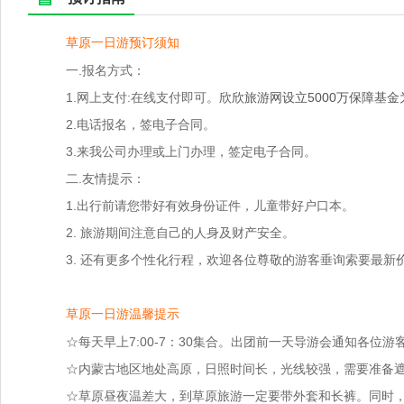
草原一日游预订须知
一.报名方式：
1.网上支付:在线支付即可。
欣欣旅游网设立5000万保障基
2.电话报名，签电子合同。
3.来我公司办理或上门办理，签定电子合同。
二.友情提示：
1.出行前请您带好有效身份证件，儿童带好户口本。
2. 旅游期间注意自己的人身及财产安全。
3. 还有更多个性化行程，欢迎各位尊敬的游客垂询索要最新
草原一日游温馨提示
☆每天早上7:00-7：30集合。出团前一天导游会通知各位
☆内蒙古地区地处高原，日照时间长，光线较强，需要准备
☆草原昼夜温差大，到草原旅游一定要带外套和长裤。同时