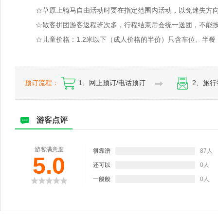
☆草原上骑马自由活动时要在指定范围内活动，以免迷失方
☆散客拼团游客返程班次多，行程结束后会统一送团，不能
☆儿童价格：1.2米以下（成人价格的半价）只含车位、半餐
预订流程：
1、网上预订/电话预订
2、旅行
游客点评
游客满意度
很靠谱
87人
5.0
还可以
0人
一般般
0人