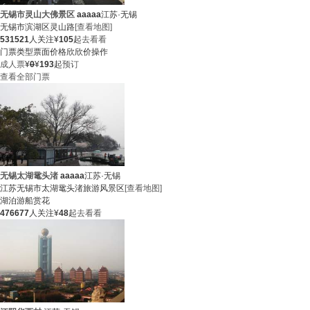
无锡市灵山大佛景区
aaaaa
江苏·无锡
无锡市滨湖区灵山路
[查看地图]
531521
人关注
¥
105
起
去看看
门票类型
票面价格
欣欣价
操作
成人票
¥
0
¥
193
起
预订
查看全部门票
无锡太湖鼋头渚
aaaaa
江苏·无锡
江苏无锡市太湖鼋头渚旅游风景区
[查看地图]
湖泊
游船
赏花
476677
人关注
¥
48
起
去看看