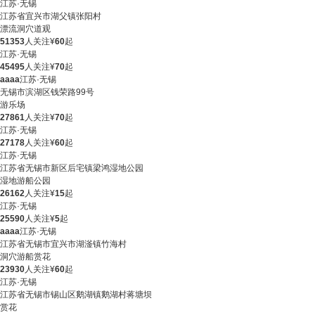
江苏·无锡
江苏省宜兴市湖父镇张阳村
漂流
洞穴
道观
51353
人关注
¥
60
起
江苏·无锡
45495
人关注
¥
70
起
aaaa
江苏·无锡
无锡市滨湖区钱荣路99号
游乐场
27861
人关注
¥
70
起
江苏·无锡
27178
人关注
¥
60
起
江苏·无锡
江苏省无锡市新区后宅镇梁鸿湿地公园
湿地
游船
公园
26162
人关注
¥
15
起
江苏·无锡
25590
人关注
¥
5
起
aaaa
江苏·无锡
江苏省无锡市宜兴市湖滏镇竹海村
洞穴
游船
赏花
23930
人关注
¥
60
起
江苏·无锡
江苏省无锡市锡山区鹅湖镇鹅湖村蒋塘坝
赏花