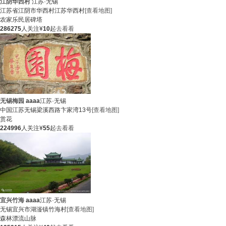
江阴华西村
江苏·无锡
江苏省江阴市华西村江苏华西村
[查看地图]
农家乐
民居
碑塔
286275
人关注
¥
10
起
去看看
无锡梅园
aaaa
江苏·无锡
中国江苏无锡梁溪西路卞家湾13号
[查看地图]
赏花
224996
人关注
¥
55
起
去看看
宜兴竹海
aaaa
江苏·无锡
无锡宜兴市湖滏镇竹海村
[查看地图]
森林
漂流
山脉