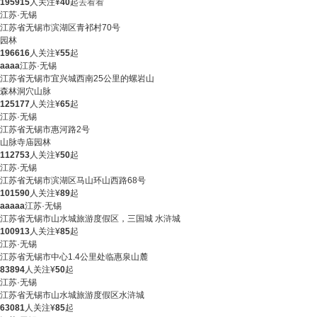
195915
人关注
¥
40
起
去看看
江苏·无锡
江苏省无锡市滨湖区青祁村70号
园林
196616
人关注
¥
55
起
aaaa
江苏·无锡
江苏省无锡市宜兴城西南25公里的螺岩山
森林
洞穴
山脉
125177
人关注
¥
65
起
江苏·无锡
江苏省无锡市惠河路2号
山脉
寺庙
园林
112753
人关注
¥
50
起
江苏·无锡
江苏省无锡市滨湖区马山环山西路68号
101590
人关注
¥
89
起
aaaaa
江苏·无锡
江苏省无锡市山水城旅游度假区，三国城 水浒城
100913
人关注
¥
85
起
江苏·无锡
江苏省无锡市中心1.4公里处临惠泉山麓
83894
人关注
¥
50
起
江苏·无锡
江苏省无锡市山水城旅游度假区水浒城
63081
人关注
¥
85
起