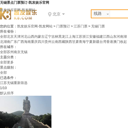
无锡景点门票预订-凯发娱乐官网
凯发娱乐官网-凯发网站
线路
北京
您的位置：
凯发娱乐官网-凯发网站
>
门票预订
>
江苏门票
>
无锡门票
所在省份：
全部
北京
天津
河北
山西
内蒙古
辽宁
吉林
黑龙江
上海
江苏
浙江
安徽
福建
江西
山东
河南
湖
北
湖南
广东
广西
海南
重庆
四川
贵州
云南
西藏
陕西
甘肃
青海
宁夏
新疆
台湾
香港
澳门
收起
所在城市：
全部
苏州
南京
无锡
主题分类：
全部
更多
景点级别：
全部
已选条件：
江苏
无锡
重新筛选
1/10
默认排序