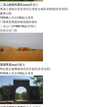
二龙山旅游风景区
aaaa
黑龙江·
黑龙江省哈尔滨市东50公里处古城宾州西南
[查看地图]
森林
山脉
70049
人关注
¥
30
起
去看看
门票类型
票面价格
优惠价
操作
二龙山门票
¥
50
¥
30
起
20
预订
查看全部门票
通湖草原
aaa
内蒙古·
阿拉善左旗腾格里经济开发区
[查看地图]
57630
人关注
¥
30
起
去看看