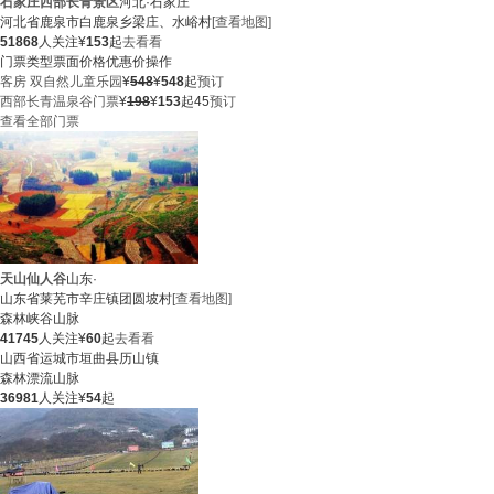
石家庄西部长青景区
河北·石家庄
河北省鹿泉市白鹿泉乡梁庄、水峪村
[查看地图]
51868
人关注
¥
153
起
去看看
门票类型
票面价格
优惠价
操作
客房 双自然儿童乐园
¥
548
¥
548
起
预订
西部长青温泉谷门票
¥
198
¥
153
起
45
预订
查看全部门票
天山仙人谷
山东·
山东省莱芜市辛庄镇团圆坡村
[查看地图]
森林
峡谷
山脉
41745
人关注
¥
60
起
去看看
山西省运城市垣曲县历山镇
森林
漂流
山脉
36981
人关注
¥
54
起