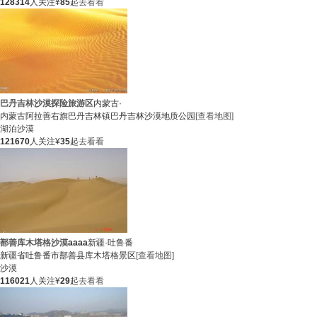
128314
人关注
¥
85
起
去看看
巴丹吉林沙漠探险旅游区
内蒙古·
内蒙古阿拉善右旗巴丹吉林镇巴丹吉林沙漠地质公园
[查看地图]
湖泊
沙漠
121670
人关注
¥
35
起
去看看
鄯善库木塔格沙漠
aaaa
新疆·吐鲁番
新疆省吐鲁番市鄯善县库木塔格景区
[查看地图]
沙漠
116021
人关注
¥
29
起
去看看