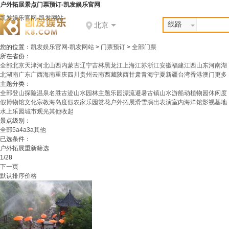
户外拓展景点门票预订-凯发娱乐官网
凯发娱乐官网-凯发网站
线路
北京
您的位置：
凯发娱乐官网-凯发网站
>
门票预订
>
全部门票
所在省份：
全部
北京
天津
河北
山西
内蒙古
辽宁
吉林
黑龙江
上海
江苏
浙江
安徽
福建
江西
山东
河南
湖
北
湖南
广东
广西
海南
重庆
四川
贵州
云南
西藏
陕西
甘肃
青海
宁夏
新疆
台湾
香港
澳门
更多
主题分类：
全部
登山探险
温泉
名胜古迹
山水园林
主题乐园
漂流避暑
古镇山水
游船
动植物园
休闲度
假
博物馆
文化宗教
海岛度假
农家乐园
赏花
户外拓展
滑雪
演出表演
室内
海洋馆
影视基地
水上乐园
城市观光
其他
收起
景点级别：
全部
5a
4a
3a
其他
已选条件：
户外拓展
重新筛选
1/28
下一页
默认排序
价格