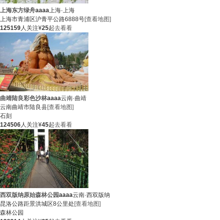
上海东方绿舟
aaaa
上海·上海
上海市青浦区沪青平公路6888号
[查看地图]
125159
人关注
¥
25
起
去看看
曲靖陆良彩色沙林
aaaa
云南·曲靖
云南曲靖市陆良县
[查看地图]
石刻
124506
人关注
¥
45
起
去看看
西双版纳原始森林公园
aaaa
云南·西双版纳
昆洛公路距景洪城区8公里处
[查看地图]
森林
公园