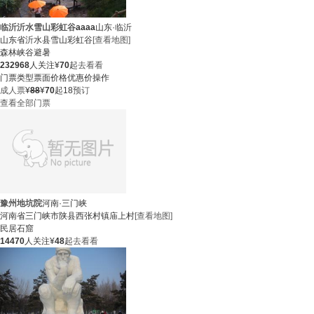
临沂沂水雪山彩虹谷
aaaa
山东·临沂
山东省沂水县雪山彩虹谷
[查看地图]
森林
峡谷
避暑
232968
人关注
¥
70
起
去看看
门票类型
票面价格
优惠价
操作
成人票
¥
88
¥
70
起
18
预订
查看全部门票
豫州地坑院
河南·三门峡
河南省三门峡市陕县西张村镇庙上村
[查看地图]
民居
石窟
14470
人关注
¥
48
起
去看看