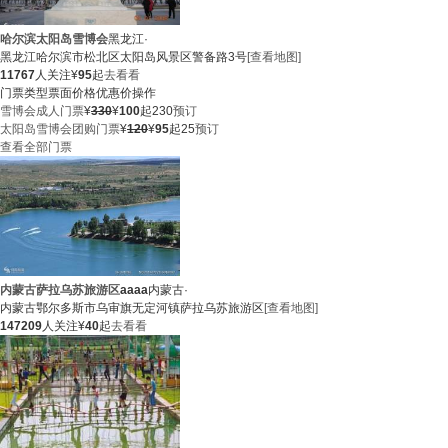
哈尔滨太阳岛雪博会
黑龙江·
黑龙江哈尔滨市松北区太阳岛风景区警备路3号
[查看地图]
11767
人关注
¥
95
起
去看看
门票类型
票面价格
优惠价
操作
雪博会成人门票
¥
330
¥
100
起
230
预订
太阳岛雪博会团购门票
¥
120
¥
95
起
25
预订
查看全部门票
内蒙古萨拉乌苏旅游区
aaaa
内蒙古·
内蒙古鄂尔多斯市乌审旗无定河镇萨拉乌苏旅游区
[查看地图]
147209
人关注
¥
40
起
去看看