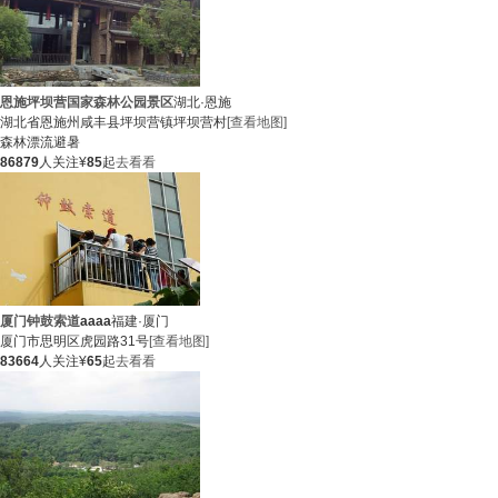
恩施坪坝营国家森林公园景区
湖北·恩施
湖北省恩施州咸丰县坪坝营镇坪坝营村
[查看地图]
森林
漂流
避暑
86879
人关注
¥
85
起
去看看
厦门钟鼓索道
aaaa
福建·厦门
厦门市思明区虎园路31号
[查看地图]
83664
人关注
¥
65
起
去看看