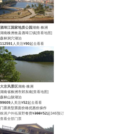
酒埠江国家地质公园
湖南·株洲
湖南株洲攸县酒埠江镇
[查看地图]
森林
洞穴
湖泊
112591
人关注
¥
90
起
去看看
大京风景区
湖南·株洲
湖南省株洲市郊东南
[查看地图]
森林
山脉
湖泊
99609
人关注
¥
52
起
去看看
门票类型
票面价格
优惠价
操作
株洲户外拓展野餐费
¥
398
¥
52
起
346
预订
查看全部门票