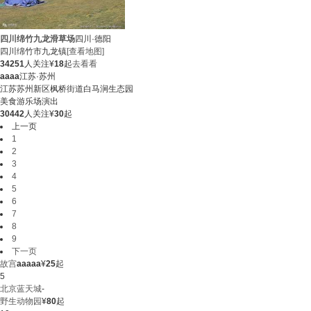
四川绵竹九龙滑草场
四川·德阳
四川绵竹市九龙镇
[查看地图]
34251
人关注
¥
18
起
去看看
aaaa
江苏·苏州
江苏苏州新区枫桥街道白马涧生态园
美食
游乐场
演出
30442
人关注
¥
30
起
上一页
1
2
3
4
5
6
7
8
9
下一页
故宫
aaaaa
¥
25
起
5
北京蓝天城
-
野生动物园
¥
80
起