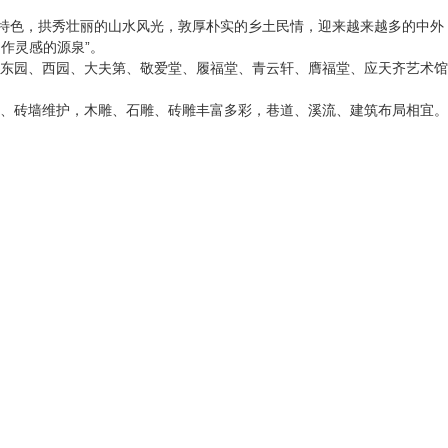
居特色，拱秀壮丽的山水风光，敦厚朴实的乡土民情，迎来越来越多的中外
作灵感的源泉”。
东园、西园、大夫第、敬爱堂、履福堂、青云轩、膺福堂、应天齐艺术馆
、砖墙维护，木雕、石雕、砖雕丰富多彩，巷道、溪流、建筑布局相宜。