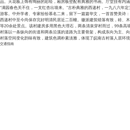
品。天花板上饰有绚丽的彩绘，厢房板壁配有典雅的书画。厅堂挂有内涵
“满园春色关不住，一支红杏出墙来。”古朴典雅的西递村，一九八六年
游客。中外学者、专家纷纷慕名二来，留下一篇篇华文，一首首赞美诗：“
西递村中至今尚保存完好明清民居近二百幢。徽派建筑错落有致，砖、木
等20余处景点。该村建房多用黑色大理石，两条清泉穿村而过，99条高
村落以一条纵向的街道和两条沿溪的道路为主要骨架，构成东向为主、向
村落空间变化韵味有致，建筑色调朴素淡雅，体现了皖南古村落人居环境
交通指南