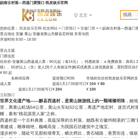
皖南古村落—西递门票预订-凯发娱乐官网
凯发娱乐官网-凯发网站
线路
北京
您的位置：
凯发娱乐官网-凯发网站
>
门票预订
>
安徽门票
> >
皖南古村落—西递门
景点地址
安徽·黄山 安徽省黄山市黟县宏村镇
查看地图
开放时间
8:00～16:00
景点主题
门票信息
欣欣价-安徽黄山西递成人票：90元起（省14元）； 特惠政策： a.免费政策：身高1
级）、60岁以上（含）老人[凭个人有效证件]购买优惠票上述优惠政策，需到景区自
¥
80
起
名称
供应商
提前预订时间
市场价
欣欣价
凯发娱乐官网的支
成人票
提前1天17:00前可订
¥
104
¥
80
提前1天17:00前可订
¥
204
¥
100
立刻预订
世界文化遗产地——黟县西递村，
是黄山旅游线上的一颗璀璨明珠
，她地
里，离黄山机场54公里，黄山火车站52公里，离遗产地宏村、迷宫式村
幢，素有“桃花源里人家”之称。
西递村是一个古朴典雅，底蕴深厚的古村落。她既有古徽州精湛的“三雕
青建成，雕琢精绝，巍峨高耸，为我国石坊建筑中之瑰宝。
漫步村中，随处可见那粉墙青瓦，鳞次栉比，青石铺路，巷贯街连，镶嵌