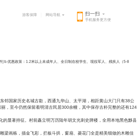
扫一扫
游客保障
网站导航
手机服务更方便
] b.优惠政策：1.2米以上未成年人、全日制在校学生、现役军人、残疾人（5-8
东邻国家历史名城古歙，西通九华山、太平湖，相距黄山大门只有38公
丽，至今仍然保留着明清古民居300余幢，其中保存古朴完整的还有124
文化的显著持征。村前矗立明万历陆年胡文光刺史牌楼，全用本地黑色黟县
雕梁画栋，描金飞彩，拦板斗拱，窗扇、菱花门全是精美细做的木雕佳