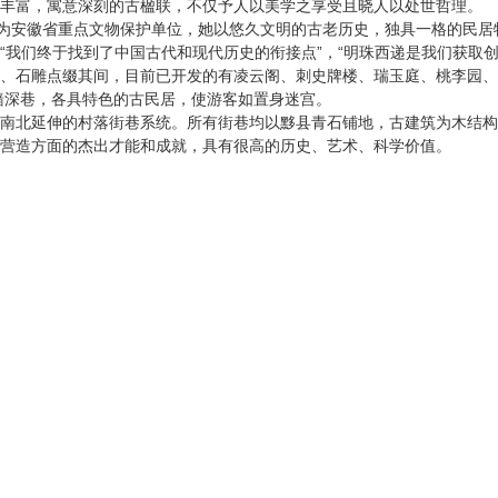
丰富，寓意深刻的古楹联，不仅予人以美学之享受且晓人以处世哲理。
定为安徽省重点文物保护单位，她以悠久文明的古老历史，独具一格的民
我们终于找到了中国古代和现代历史的衔接点”，“明珠西递是我们获取创
、石雕点缀其间，目前已开发的有凌云阁、刺史牌楼、瑞玉庭、桃李园、
墙深巷，各具特色的古民居，使游客如置身迷宫。
南北延伸的村落街巷系统。所有街巷均以黟县青石铺地，古建筑为木结构
营造方面的杰出才能和成就，具有很高的历史、艺术、科学价值。