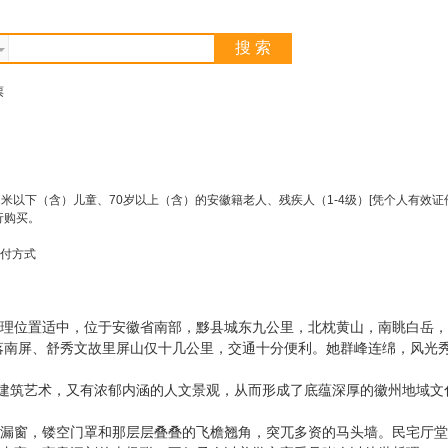
搜 索
票
.2米以下（含）儿童、70岁以上（含）的安徽籍老人、残疾人（1-4级）[凭个人有效证件
行购买。
付方式
理位置适中，位于安徽省南部，黟县城东九公里，北枕黄山，南眺白岳，
落南屏、舒秀文故里屏山仅十几公里，交通十分便利。她群峰连绵，风光秀
”建筑艺术，又有浓郁内涵的人文景观，从而形成了底蕴深厚的徽州地域
漏窗，镂空门罩和那层层叠叠的飞檐翘角，突兀多资的马头墙。民宅厅堂