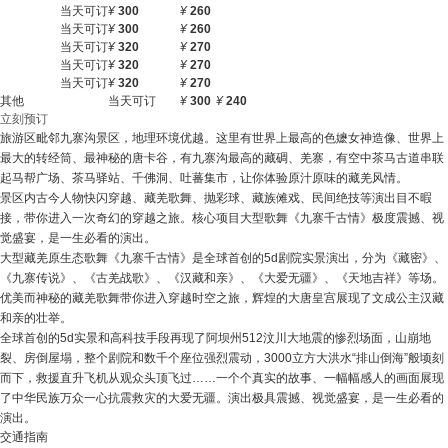
当天可订
¥
300
¥
260
当天可订
¥
300
¥
260
当天可订
¥
320
¥
270
当天可订
¥
320
¥
270
当天可订
¥
320
¥
270
其他
当天可订
¥
300
¥
240
立刻预订
旅游区毗邻九寨沟景区，地理环境优越。这里有世界上最高的色嬷女神造像、世界上
最大的转经筒、最神秘的唐卡谷，有九寨沟最高的藏碉、羌寨，有空中茶马古道串联
起马帮广场、茶马驿站、千佛洞、吐蕃集市，让你体验原汁原味的藏羌风情。
景区内古今人物快闪穿越、藏羌歌舞、抛彩球、藏族傩戏、民间绝技等演出目不暇
接，带你进入一次奇幻的穿越之旅。核心项目大型歌舞《九寨千古情》极度震撼、视
觉盛宴，是一生必看的演出。
大型藏羌原生态歌舞《九寨千古情》是全球首创的5d剧院实景演出，分为《藏密》、
《九寨传说》、《古羌战歌》、《汉藏和亲》、《大爱无疆》、《天地吉祥》等场。
优美而神秘的藏羌歌舞带你进入穿越时空之旅，辉煌的大唐皇宫展现了文成公主汉藏
和亲的壮举。
全球首创的5d实景和高科技手段再现了阿坝州512汶川大地震的惨烈场面，山崩地
裂、房倒屋塌，整个剧院和数千个座位强烈震动，3000立方大洪水“排山倒海”般顷刻
而下，救援直升飞机从观众头顶飞过……一个个真实的故事、一幅幅感人的画面展现
了中华民族万众一心抗震救灾的大爱无疆。演出极具震撼、视觉盛宴，是一生必看的
演出。
交通指南