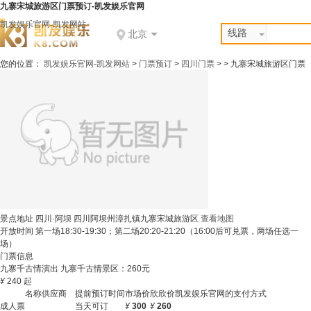
九寨宋城旅游区门票预订-凯发娱乐官网
凯发娱乐官网-凯发网站
线路
北京
您的位置：
凯发娱乐官网-凯发网站
>
门票预订
>
四川门票
> >
九寨宋城旅游区门票
景点地址
四川·阿坝 四川阿坝州漳扎镇九寨宋城旅游区
查看地图
开放时间
第一场18:30-19:30；第二场20:20-21:20（16:00后可兑票，两场任选一
场）
门票信息
九寨千古情演出 九寨千古情景区：260元
¥
240
起
名称
供应商
提前预订时间
市场价
欣欣价
凯发娱乐官网的支付方式
成人票
当天可订
¥
300
¥
260