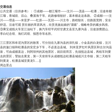
交通信息
公共交通（仅供参考）： ①成都——都江堰市——汶川——茂县——松潘，沿途有都
江堰，青城前、后山、叠溪海子等。此路修缮较好，基本都走这条路。 ②成都——汶
川——理县——米亚罗——红原——瓦切——川主寺，路程较长，但路面宽阔，安全
舒适。沿途可观 赏壮丽的草原风光，欣赏羌族姑娘的“溜索”，领略奇异的藏乡风情。
③乘宝成线火车至江油站下，换汽车经平武经甘肃文县至九寨沟县，沿途游窦团山、
李白纪念馆、海灯武馆、报恩寺等名胜。
三江景区和牟尼沟景区的散害，可分别在九寨沟县的漳扎镇，小金县的白龙镇，汶川
县的漩口镇和松潘县的安宏乡下车，不必直达县城。 到米亚罗红叶风景区和古尔沟温
泉，可由成都直达，到阿坝州的其他景区，就目前而言，先须抵达县城，再租车到要
去的景区，譬如去黄龙，第一天坐班车从成都抵达松潘县城或川主寺镇，第二天租车
到黄龙，松潘县城至黄龙5......[]
周边景点