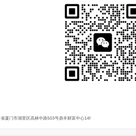
省厦门市湖里区高林中路503号鼎丰财富中心14f