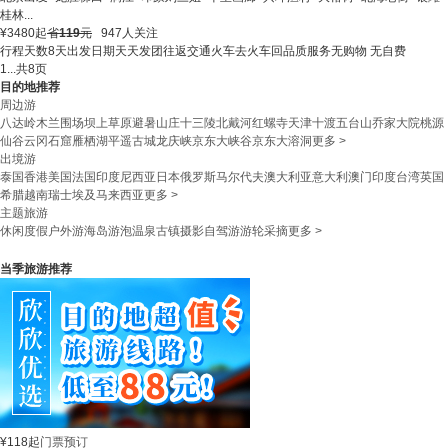
桂林
...
¥
3480
起
省
119
元
947人关注
行程天数
8天
出发日期
天天发团
往返交通
火车去火车回
品质服务
无购物 无自费
1
...
共8页
目的地推荐
周边游
八达岭
木兰围场
坝上草原
避暑山庄
十三陵
北戴河
红螺寺
天津
十渡
五台山
乔家大院
桃源
仙谷
云冈石窟
雁栖湖
平遥古城
龙庆峡
京东大峡谷
京东大溶洞
更多 >
出境游
泰国
香港
美国
法国
印度尼西亚
日本
俄罗斯
马尔代夫
澳大利亚
意大利
澳门
印度
台湾
英国
希腊
越南
瑞士
埃及
马来西亚
更多 >
主题旅游
休闲度假
户外游
海岛游
泡温泉
古镇
摄影
自驾游
游轮
采摘
更多 >
当季旅游推荐
¥
118
起
门票预订