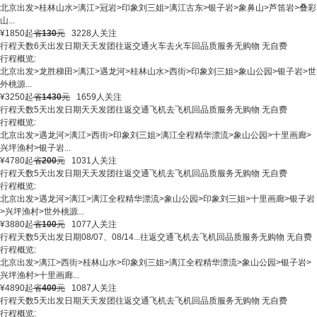
北京出发
>
桂林山水
>
漓江
>
冠岩
>
印象刘三姐
>
漓江古东
>
银子岩
>
象鼻山
>
芦笛岩
>
叠彩
山
...
¥
1850
起
省
130
元
3228人关注
行程天数
6天
出发日期
天天发团
往返交通
火车去火车回
品质服务
无购物 无自费
行程概览:
北京出发
>
龙胜梯田
>
漓江
>
遇龙河
>
桂林山水
>
西街
>
印象刘三姐
>
象山公园
>
银子岩
>
世
外桃源
...
¥
3250
起
省
1430
元
1659人关注
行程天数
5天
出发日期
天天发团
往返交通
飞机去飞机回
品质服务
无购物 无自费
行程概览:
北京出发
>
遇龙河
>
漓江
>
西街
>
印象刘三姐
>
漓江全程精华漂流
>
象山公园
>
十里画廊
>
兴坪渔村
>
银子岩
...
¥
4780
起
省
200
元
1031人关注
行程天数
5天
出发日期
天天发团
往返交通
飞机去飞机回
品质服务
无购物 无自费
行程概览:
北京出发
>
遇龙河
>
漓江
>
漓江全程精华漂流
>
象山公园
>
印象刘三姐
>
十里画廊
>
银子岩
>
兴坪渔村
>
世外桃源
...
¥
3880
起
省
100
元
1077人关注
行程天数
5天
出发日期
08/07、08/14...
往返交通
飞机去飞机回
品质服务
无购物 无自费
行程概览:
北京出发
>
漓江
>
西街
>
桂林山水
>
印象刘三姐
>
漓江全程精华漂流
>
象山公园
>
银子岩
>
兴坪渔村
>
十里画廊
...
¥
4890
起
省
400
元
1087人关注
行程天数
5天
出发日期
天天发团
往返交通
飞机去飞机回
品质服务
无购物 无自费
行程概览: