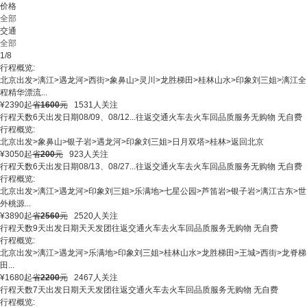
价格
全部
交通
全部
1/8
行程概览:
北京出发
>
漓江
>
遇龙河
>
西街
>
象鼻山
>
灵川
>
龙胜梯田
>
桂林山水
>
印象刘三姐
>
漓江全
程精华漂流
...
¥
2390
起
省
1600
元
1531人关注
行程天数
6天
出发日期
08/09、08/12...
往返交通
火车去火车回
品质服务
无购物 无自费
行程概览:
北京出发
>
象鼻山
>
银子岩
>
遇龙河
>
印象刘三姐
>
日月双塔
>
桂林
>
返回北京
¥
3050
起
省
200
元
923人关注
行程天数
6天
出发日期
08/13、08/27...
往返交通
火车去火车回
品质服务
无购物 无自费
行程概览:
北京出发
>
漓江
>
遇龙河
>
印象刘三姐
>
乐满地
>
七星公园
>
芦笛岩
>
银子岩
>
漓江古东
>
世
外桃源
...
¥
3890
起
省
2560
元
2520人关注
行程天数
9天
出发日期
天天发团
往返交通
火车去火车回
品质服务
无购物 无自费
行程概览:
北京出发
>
漓江
>
遇龙河
>
乐满地
>
印象刘三姐
>
桂林山水
>
龙胜梯田
>
王城
>
西街
>
龙脊梯
田
...
¥
1680
起
省
2200
元
2467人关注
行程天数
7天
出发日期
天天发团
往返交通
火车去火车回
品质服务
无购物 无自费
行程概览: