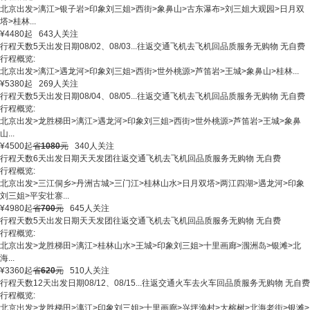
北京出发
>
漓江
>
银子岩
>
印象刘三姐
>
西街
>
象鼻山
>
古东瀑布
>
刘三姐大观园
>
日月双
塔
>
桂林
...
¥
4480
起
643人关注
行程天数
5天
出发日期
08/02、08/03...
往返交通
飞机去飞机回
品质服务
无购物 无自费
行程概览:
北京出发
>
漓江
>
遇龙河
>
印象刘三姐
>
西街
>
世外桃源
>
芦笛岩
>
王城
>
象鼻山
>
桂林
...
¥
5380
起
269人关注
行程天数
5天
出发日期
08/04、08/05...
往返交通
飞机去飞机回
品质服务
无购物 无自费
行程概览:
北京出发
>
龙胜梯田
>
漓江
>
遇龙河
>
印象刘三姐
>
西街
>
世外桃源
>
芦笛岩
>
王城
>
象鼻
山
...
¥
4500
起
省
1080
元
340人关注
行程天数
6天
出发日期
天天发团
往返交通
飞机去飞机回
品质服务
无购物 无自费
行程概览:
北京出发
>
三江侗乡
>
丹洲古城
>
三门江
>
桂林山水
>
日月双塔
>
两江四湖
>
遇龙河
>
印象
刘三姐
>
平安壮寨
...
¥
4980
起
省
700
元
645人关注
行程天数
5天
出发日期
天天发团
往返交通
飞机去飞机回
品质服务
无购物 无自费
行程概览:
北京出发
>
龙胜梯田
>
漓江
>
桂林山水
>
王城
>
印象刘三姐
>
十里画廊
>
涠洲岛
>
银滩
>
北
海
...
¥
3360
起
省
620
元
510人关注
行程天数
12天
出发日期
08/12、08/15...
往返交通
火车去火车回
品质服务
无购物 无自费
行程概览:
北京出发
>
龙胜梯田
>
漓江
>
印象刘三姐
>
十里画廊
>
兴坪渔村
>
大榕树
>
北海老街
>
银滩
>