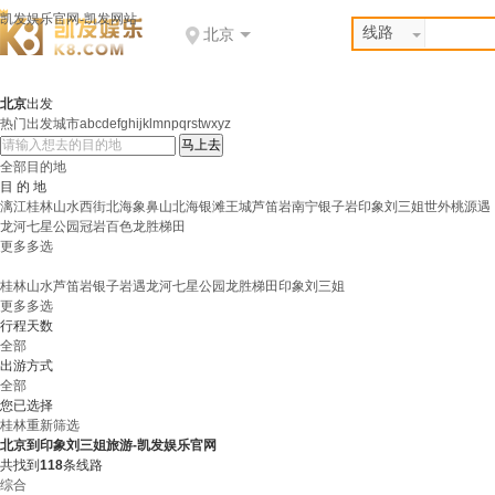
凯发娱乐官网-凯发网站
线路
北京
北京
出发
热门出发城市
abcdef
ghijklm
npqrs
twxyz
全部目的地
目 的 地
漓江
桂林山水
西街
北海
象鼻山
北海
银滩
王城
芦笛岩
南宁
银子岩
印象刘三姐
世外桃源
遇
龙河
七星公园
冠岩
百色
龙胜梯田
更多
多选
桂林山水
芦笛岩
银子岩
遇龙河
七星公园
龙胜梯田
印象刘三姐
更多
多选
行程天数
全部
出游方式
全部
您已选择
桂林
重新筛选
北京到印象刘三姐旅游-凯发娱乐官网
共找到
118
条线路
综合