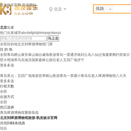
凯发娱乐官网-凯发网站
线路
北京
北京
出发
热门出发城市
abcdef
ghijklm
npqrs
twxyz
全部目的地
北京到啤酒博物馆
门票
目 的 地
全部
青岛
崂山
泰安
泰山
烟台
威海
夜游青岛一票通
济南
刘公岛
八仙过海
蓬莱阁
趵突泉
日
照
大明湖
养马岛
海滨国家森林公园
石老人
五四广场
济宁
更多
多选
青岛景点：
五四广场
海底世界
崂山
夜游青岛一票通
小青岛
石老人
啤酒博物馆
八大关
更多
多选
行程天数
全部
出游方式
全部
您已选择
青岛
啤酒博物馆
重新筛选
北京到啤酒博物馆旅游-凯发娱乐官网
共找到
62
条线路
综合