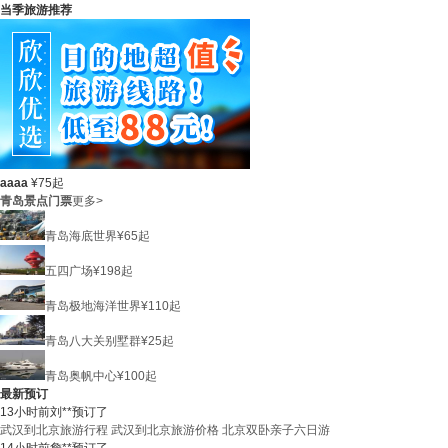
当季旅游推荐
aaaa
¥
75
起
青岛景点门票
更多>
青岛海底世界
¥
65
起
五四广场
¥
198
起
青岛极地海洋世界
¥
110
起
青岛八大关别墅群
¥
25
起
青岛奥帆中心
¥
100
起
最新预订
13小时前
刘**
预订了
武汉到北京旅游行程 武汉到北京旅游价格 北京双卧亲子六日游