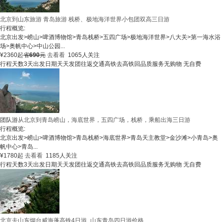
北京到山东旅游 青岛旅游 栈桥、极地海洋世界小包团双高三日游
行程概览:
北京出发
>
崂山
>
啤酒博物馆
>
青岛栈桥
>
五四广场
>
极地海洋世界
>
八大关
>
第一海水浴
场
>
奥帆中心
>
中山公园
...
¥
2360
起
省
690
元
去看看
1065人关注
行程天数
3天
出发日期
天天发团
往返交通
高铁去高铁回
品质服务
无购物 无自费
团队游
从北京到青岛崂山，海底世界，五四广场，栈桥，乘船出海三日游
行程概览:
北京出发
>
崂山
>
啤酒博物馆
>
青岛栈桥
>
海底世界
>
青岛天主教堂
>
金沙滩
>
小青岛
>
奥
帆中心
>
青岛
...
¥
1780
起
去看看
1185人关注
行程天数
3天
出发日期
天天发团
往返交通
高铁去高铁回
品质服务
无购物 无自费
北京去山东烟台威海蓬高铁4日游_山东青岛四日游价格