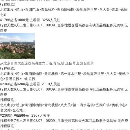
行程概览:
北京出发
>
崂山
>
五四广场
>
青岛栈桥
>
啤酒博物馆
>
极地海洋世界
>
八大关
>
青岛
>
返回
北京
¥
1788
起
省
1000
元
去看看
3256人关注
行程天数
4天
出发日期
08/07、08/09...
更多
往返交通
高铁去高铁回
品质服务
无购物 无
自费
从北京青岛大连连线高海空六日游,青岛,崂山,信号山.烟台报价
行程概览:
北京出发
>
崂山
>
啤酒博物馆
>
青岛栈桥
>
第一海水浴场
>
极地海洋世界
>
八大关
>
奥帆中
心
>
鲁迅公园
>
中山公园
...
¥
2360
起
省
1200
元
去看看
2119人关注
行程天数
6天
出发日期
08/07、08/09...
更多
往返交通
高铁去飞机回
品质服务
无购物 无
自费
行程概览:
北京出发
>
崂山
>
啤酒博物馆
>
青岛栈桥
>
八大关
>
第一海水浴场
>
五四广场
>
奥帆中心
>
老虎滩
>
金石滩
...
¥
2360
起
省
1100
元
2367人关注
行程天数
7天
出发日期
08/07、08/09...
往返交通
高铁去火车回
品质服务
无购物 无自费
行程概览: