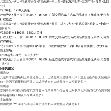
北京出发
>
崂山
>
啤酒博物馆
>
青岛栈桥
>
八大关
>
极地海洋世界
>
五四广场
>
青岛
>
返回
北京
¥
2599
起
1258人关注
行程天数
5天
出发日期
08/07、08/09...
往返交通
汽车去汽车回
品质服务
无购物 无自费
行程概览:
北京出发
>
崂山
>
啤酒博物馆
>
青岛栈桥
>
五四广场
>
八大关
>
鲁迅公园
>
石老人
>
中山公
园
>
青岛
...
¥
2280
起
省
1400
元
1382人关注
行程天数
3天
出发日期
08/07、08/09...
往返交通
高铁去高铁回
品质服务
无购物 无自费
行程概览:
北京出发
>
天马岛
>
沂蒙山
>
蒙山
>
崂山
>
啤酒博物馆
>
五四广场
>
青岛栈桥
>
八大关
>
第一
海水浴场
...
¥
599
起
省
300
元
1438人关注
行程天数
4天
出发日期
08/07、08/09...
往返交通
汽车去汽车回
品质服务
无购物 无自费
1
共5页
目的地推荐
周边游
八达岭
木兰围场
坝上草原
避暑山庄
十三陵
北戴河
红螺寺
天津
十渡
五台山
乔家大院
桃源
仙谷
云冈石窟
雁栖湖
平遥古城
龙庆峡
京东大峡谷
京东大溶洞
更多 >
出境游
泰国
香港
美国
法国
印度尼西亚
日本
俄罗斯
马尔代夫
澳大利亚
意大利
澳门
印度
台湾
英国
希腊
越南
瑞士
埃及
马来西亚
更多 >
主题旅游
休闲度假
户外游
海岛游
泡温泉
古镇
摄影
自驾游
游轮
采摘
更多 >