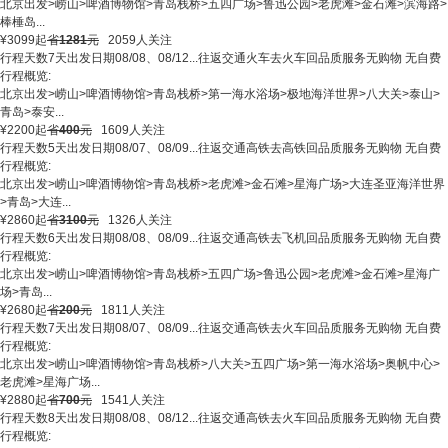
北京出发
>
崂山
>
啤酒博物馆
>
青岛栈桥
>
五四广场
>
鲁迅公园
>
老虎滩
>
金石滩
>
滨海路
>
棒棰岛
...
¥
3099
起
省
1281
元
2059人关注
行程天数
7天
出发日期
08/08、08/12...
往返交通
火车去火车回
品质服务
无购物 无自费
行程概览:
北京出发
>
崂山
>
啤酒博物馆
>
青岛栈桥
>
第一海水浴场
>
极地海洋世界
>
八大关
>
泰山
>
青岛
>
泰安
...
¥
2200
起
省
400
元
1609人关注
行程天数
5天
出发日期
08/07、08/09...
往返交通
高铁去高铁回
品质服务
无购物 无自费
行程概览:
北京出发
>
崂山
>
啤酒博物馆
>
青岛栈桥
>
老虎滩
>
金石滩
>
星海广场
>
大连圣亚海洋世界
>
青岛
>
大连
...
¥
2860
起
省
3100
元
1326人关注
行程天数
6天
出发日期
08/08、08/09...
往返交通
高铁去飞机回
品质服务
无购物 无自费
行程概览:
北京出发
>
崂山
>
啤酒博物馆
>
青岛栈桥
>
五四广场
>
鲁迅公园
>
老虎滩
>
金石滩
>
星海广
场
>
青岛
...
¥
2680
起
省
200
元
1811人关注
行程天数
7天
出发日期
08/07、08/09...
往返交通
高铁去火车回
品质服务
无购物 无自费
行程概览:
北京出发
>
崂山
>
啤酒博物馆
>
青岛栈桥
>
八大关
>
五四广场
>
第一海水浴场
>
奥帆中心
>
老虎滩
>
星海广场
...
¥
2880
起
省
700
元
1541人关注
行程天数
8天
出发日期
08/08、08/12...
往返交通
高铁去火车回
品质服务
无购物 无自费
行程概览: