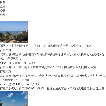
价格
全部
交通
全部
1/5
团队游
从北京到青岛崂山、五四广场、啤酒博物馆夜景、游轮出海三日游
行程概览:
北京出发
>
崂山
>
啤酒博物馆
>
青岛栈桥
>
极地海洋世界
>
八大关
>
奥帆中心
>
金沙滩
>
石
老人
>
基督教堂
...
¥
1650
起
去看看
4264人关注
行程天数
3天
出发日期
天天发团
往返交通
汽车去汽车回
品质服务
无购物 无自费
行程概览:
北京出发
>
第一海水浴场
>
崂山
>
啤酒博物馆
>
青岛栈桥
>
五四广场
>
极地海洋世界
>
八大
关
>
奥帆中心
>
中山公园
...
¥
2590
起
省
1400
元
1457人关注
行程天数
4天
出发日期
08/07、08/09...
往返交通
火车去火车回
品质服务
无购物 无自费