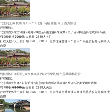
北京到上海.杭州.苏州火车7日游_乌镇 西塘 周庄 西湖报价
行程概览:
北京出发
>
东方明珠
>
外滩
>
城隍庙
>
南京路
>
朱家角
>
夫子庙
>
中山陵
>
总统府
>
乌镇
...
¥
1999
起
省
2000
元
去看看
2839人关注
行程天数
7天
出发日期
08/05、08/07...
更多
往返交通
火车去火车回
品质服务
无购物 无
自费
到杭州5日游报价_大水乡乌镇 西杭州西湖,绍兴,苏州园林报价
行程概览:
北京出发
>
外滩
>
东方明珠
>
南京路
>
城隍庙
>
陆家嘴
>
西湖
>
乌镇
>
西塘
>
西栅
...
¥
2799
起
省
3000
元
去看看
2988人关注
行程天数
5天
出发日期
08/07、08/09...
更多
往返交通
高铁去高铁回
品质服务
无购物 无
自费