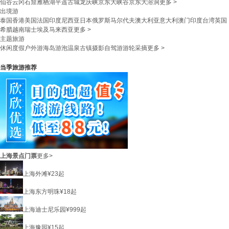
仙谷
云冈石窟
雁栖湖
平遥古城
龙庆峡
京东大峡谷
京东大溶洞
更多 >
出境游
泰国
香港
美国
法国
印度尼西亚
日本
俄罗斯
马尔代夫
澳大利亚
意大利
澳门
印度
台湾
英国
希腊
越南
瑞士
埃及
马来西亚
更多 >
主题旅游
休闲度假
户外游
海岛游
泡温泉
古镇
摄影
自驾游
游轮
采摘
更多 >
当季旅游推荐
上海景点门票
更多>
上海外滩
¥
23
起
上海东方明珠
¥
18
起
上海迪士尼乐园
¥
999
起
上海豫园
¥
15
起