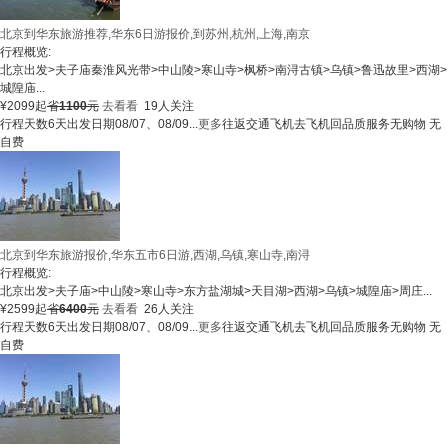
北京到华东旅游推荐,华东6日游报价,到苏州,杭州,上海,南京
行程概览:
北京出发
>
夫子庙秦淮风光带
>
中山陵
>
寒山寺
>
枫桥
>
南浔古镇
>
乌镇
>
鲁迅故里
>
西湖
>
城隍庙
...
¥
2099
起
省
1100
元
去看看
19人关注
行程天数
6天
出发日期
08/07、08/09...
更多
往返交通
飞机去飞机回
品质服务
无购物 无
自费
北京到华东旅游报价,华东五市6日游,西湖,乌镇,寒山寺,南浔
行程概览:
北京出发
>
夫子庙
>
中山陵
>
寒山寺
>
东方盐湖城
>
天目湖
>
西湖
>
乌镇
>
城隍庙
>
周庄
...
¥
2599
起
省
6400
元
去看看
26人关注
行程天数
6天
出发日期
08/07、08/09...
更多
往返交通
飞机去飞机回
品质服务
无购物 无
自费