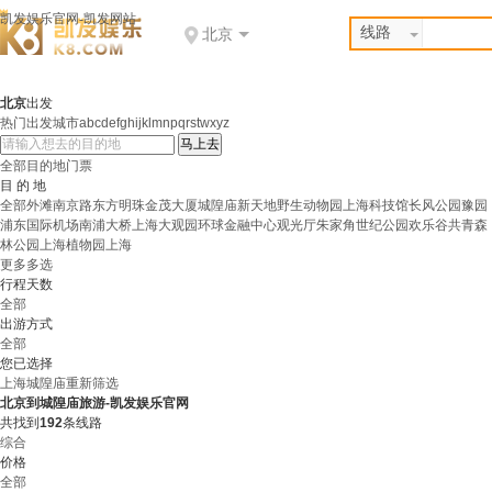
凯发娱乐官网-凯发网站
线路
北京
北京
出发
热门出发城市
abcdef
ghijklm
npqrs
twxyz
全部目的地
门票
目 的 地
全部
外滩
南京路
东方明珠
金茂大厦
城隍庙
新天地
野生动物园
上海科技馆
长风公园
豫园
浦东国际机场
南浦大桥
上海大观园
环球金融中心观光厅
朱家角
世纪公园
欢乐谷
共青森
林公园
上海植物园
上海
更多
多选
行程天数
全部
出游方式
全部
您已选择
上海
城隍庙
重新筛选
北京到城隍庙旅游-凯发娱乐官网
共找到
192
条线路
综合
价格
全部