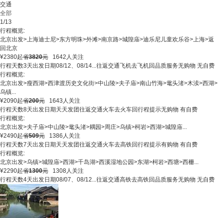
交通
全部
1/13
行程概览:
北京出发
>
上海迪士尼
>
东方明珠
>
外滩
>
南京路
>
城隍庙
>
迪乐尼儿童欢乐谷
>
上海
>
返
回北京
¥
2380
起
省
3820
元
1642人关注
行程天数
3天
出发日期
08/12、08/14...
往返交通
飞机去飞机回
品质服务
无购物 无自费
行程概览:
北京出发
>
瘦西湖
>
西津渡历史文化街
>
中山陵
>
夫子庙
>
南山竹海
>
鼋头渚
>
木渎
>
西湖
>
乌镇
...
¥
2090
起
省
200
元
1643人关注
行程天数
8天
出发日期
天天发团
往返交通
火车去火车回
行程提示
无购物 有自费
行程概览:
北京出发
>
夫子庙
>
中山陵
>
鼋头渚
>
耦园
>
周庄
>
乌镇
>
柯岩
>
西湖
>
城隍庙
...
¥
2490
起
省
509
元
1386人关注
行程天数
7天
出发日期
天天发团
往返交通
火车去高铁回
行程提示
有购物 有自费
行程概览:
北京出发
>
乌镇
>
城隍庙
>
西湖
>
千岛湖
>
西溪湿地公园
>
东湖
>
柯岩
>
西塘
>
西栅
...
¥
2290
起
省
1300
元
1308人关注
行程天数
4天
出发日期
08/07、08/12...
往返交通
高铁去高铁回
品质服务
无购物 无自费