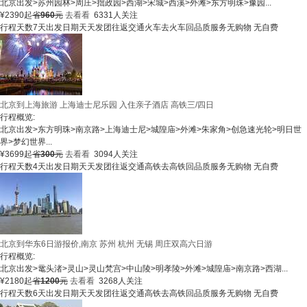
北京出发
>
苏州园林
>
周庄
>
拙政园
>
西湖
>
宋城
>
西溪
>
外滩
>
东方明珠
>
豫园
...
¥
2390
起
省
960
元
去看看
6331人关注
行程天数
7天
出发日期
天天发团
往返交通
火车去火车回
品质服务
无购物 无自费
北京到上海旅游 上海迪士尼乐园 入住亲子酒店 高铁三/四日
行程概览:
北京出发
>
东方明珠
>
南京路
>
上海迪士尼
>
城隍庙
>
外滩
>
朱家角
>
创急速光轮
>
明日世
界
>
梦幻世界
...
¥
3699
起
省
300
元
去看看
3094人关注
行程天数
4天
出发日期
天天发团
往返交通
高铁去高铁回
品质服务
无购物 无自费
北京到华东6日游报价,南京 苏州 杭州 无锡 周庄双高六日游
行程概览:
北京出发
>
鼋头渚
>
灵山
>
灵山梵宫
>
中山陵
>
明孝陵
>
外滩
>
城隍庙
>
南京路
>
西湖
...
¥
2180
起
省
1200
元
去看看
3268人关注
行程天数
6天
出发日期
天天发团
往返交通
高铁去高铁回
品质服务
无购物 无自费