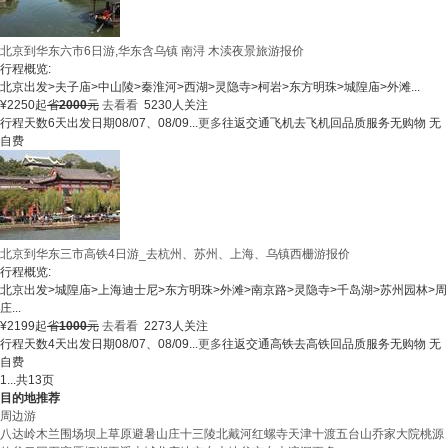
北京到华东六市6日游,华东含乌镇 南浔 木渎夜景旅游报价
行程概览:
北京出发
>
夫子庙
>
中山陵
>
秦淮河
>
西湖
>
灵隐寺
>
柯岩
>
东方明珠
>
城隍庙
>
外滩
...
¥
2250
起
省
2000
元
去看看
5230人关注
行程天数
6天
出发日期
08/07、08/09...
更多
往返交通
飞机去飞机回
品质服务
无购物 无
自费
北京到华东三市高铁4日游_去杭州、苏州、上海、乌镇西栅游报价
行程概览:
北京出发
>
城隍庙
>
上海迪士尼
>
东方明珠
>
外滩
>
南京路
>
灵隐寺
>
千岛湖
>
苏州园林
>
周
庄
...
¥
2199
起
省
1000
元
去看看
2273人关注
行程天数
4天
出发日期
08/07、08/09...
更多
往返交通
高铁去高铁回
品质服务
无购物 无
自费
1
...
共13页
目的地推荐
周边游
八达岭
木兰围场
坝上草原
避暑山庄
十三陵
北戴河
红螺寺
天津
十渡
五台山
乔家大院
桃源