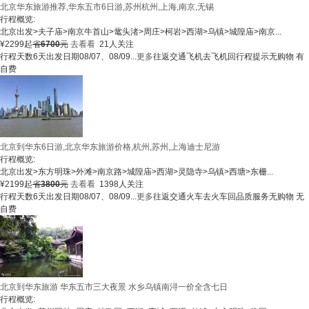
北京华东旅游推荐,华东五市6日游,苏州杭州,上海,南京,无锡
行程概览:
北京出发
>
夫子庙
>
南京牛首山
>
鼋头渚
>
周庄
>
柯岩
>
西湖
>
乌镇
>
城隍庙
>
南京
...
¥
2299
起
省
6700
元
去看看
21人关注
行程天数
6天
出发日期
08/07、08/09...
更多
往返交通
飞机去飞机回
行程提示
无购物 有
自费
北京到华东6日游,北京华东旅游价格,杭州,苏州,上海迪士尼游
行程概览:
北京出发
>
东方明珠
>
外滩
>
南京路
>
城隍庙
>
西湖
>
灵隐寺
>
乌镇
>
西塘
>
东栅
...
¥
2199
起
省
3800
元
去看看
1398人关注
行程天数
6天
出发日期
08/07、08/09...
更多
往返交通
火车去火车回
品质服务
无购物 无
自费
北京到华东旅游 华东五市三大夜景 水乡乌镇南浔一价全含七日
行程概览: