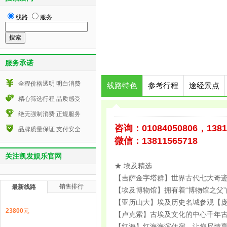
线路
服务
服务承诺
全程价格透明 明白消费
线路特色
参考行程
途经景点
精心筛选行程 品质感受
绝无强制消费 正规服务
咨询：01084050806，1381
品牌质量保证 支付安全
微信：13811565718
关注凯发娱乐官网
★ 埃及精选
【吉萨金字塔群】世界古代七大奇
销售排行
最新线路
【埃及博物馆】拥有着“博物馆之父
【亚历山大】埃及历史名城参观【庞
23800
元
【卢克索】古埃及文化的中心千年
【红海】红海海滨住宿，让您尽情