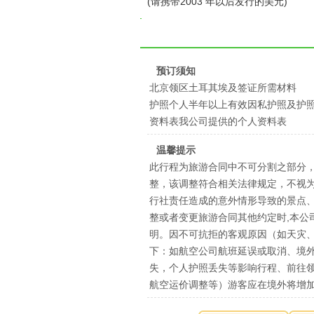
(请携带2003 年以后发行的美元)
预订须知
北京领区土耳其埃及签证所需材料
护照个人半年以上有效因私护照及护
资料表我公司提供的个人资料表
温馨提示
此行程为旅游合同中不可分割之部分
整，该调整符合相关法律规定，不视
行社责任造成的意外情形导致的景点
整或者变更旅游合同其他约定时,本公
明。因不可抗拒的客观原因（如天灾
下：如航空公司航班延误或取消、境
失，个人护照丢失等影响行程、前往
航空运价调整等）游客应在境外将增