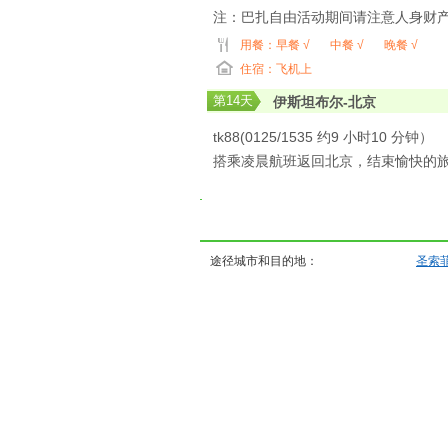
注：巴扎自由活动期间请注意人身财
用餐：
早餐 √
中餐 √
晚餐 √
住宿：飞机上
第
14
天
伊斯坦布尔-北京
tk88(0125/1535 约9 小时10 分钟）
搭乘凌晨航班返回北京，结束愉快的
途径城市和目的地：
圣索