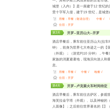
一。具有伊斯兰风情浓郁的古老市场
城堡（入内）】是一座建于12 世纪的历
受十字军入侵，建于19 世纪，是城
用餐：
早餐（敬请自理）
中餐 √
住宿：开罗
第
3
天
开罗--亚历山大--开罗
酒店早餐后，乘车前往亚历山大(拉车约
钟），前身为世界七大奇迹之一的【亚
（外观）；（游览约10 分钟），午餐
家族的消夏避暑地，现海滨向游人和
息。
用餐：
早餐 √
中餐 √
晚餐 √
住宿：开罗
第
4
天
开罗--卢克索火车时间待定
酒店早餐后，乘车前往吉萨区，参观世
海芙拉金字塔（外观）、以及神秘的
人面像】；之后前往世界著名的【】（入