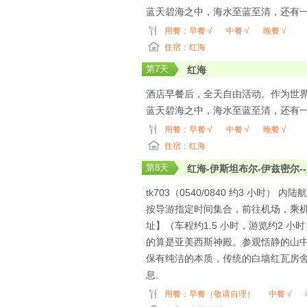
蓝天碧海之中，海水至蓝至清，还有
用餐：
早餐 √
中餐 √
晚餐 √
住宿：红海
第
7
天
红海
酒店早餐后，全天自由活动。作为世界三大
蓝天碧海之中，海水至蓝至清，还有
用餐：
早餐 √
中餐 √
晚餐 √
住宿：红海
第
8
天
红海-伊斯坦布尔-伊兹密尔-
tk703（0540/0840 约3 小时） 
按导游指定时间集合，前往机场，乘
址】（车程约1.5 小时，游览约2
的算是亚美西斯神殿。参观恬静的山中
保有纯洁的本质，传统的白墙红瓦房
息.
用餐：
早餐（敬请自理）
中餐 √