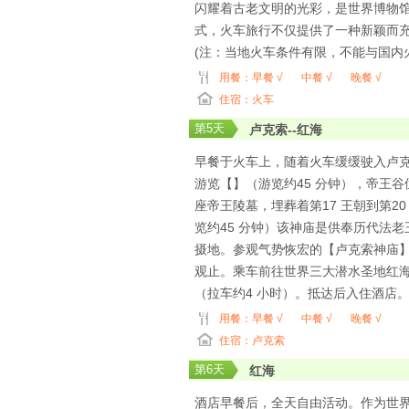
闪耀着古老文明的光彩，是世界博物
式，火车旅行不仅提供了一种新颖而
(注：当地火车条件有限，不能与国内
用餐：
早餐 √
中餐 √
晚餐 √
住宿：火车
第
5
天
卢克索--红海
早餐于火车上，随着火车缓缓驶入卢
游览【】（游览约45 分钟），帝王
座帝王陵墓，埋葬着第17 王朝到第2
览约45 分钟）该神庙是供奉历代法
摄地。参观气势恢宏的【卢克索神庙】
观止。乘车前往世界三大潜水圣地红
（拉车约4 小时）。抵达后入住酒店
用餐：
早餐 √
中餐 √
晚餐 √
住宿：卢克索
第
6
天
红海
酒店早餐后，全天自由活动。作为世界三大