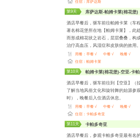
住宿：库萨达斯
第
9
天
库萨达斯-帕姆卡莱(棉花堡)
酒店早餐后，驱车前往帕姆卡莱（车程
著名棉花堡所在地【帕姆卡莱】，此
而形成棉花状之岩石，层层叠叠，构
治疗高血压，风湿症和皮肤病的效用
用餐：
早餐 √
中餐 √
晚餐 √
住宿：帕姆卡莱
第
10
天
帕姆卡莱(棉花堡)-空亚-卡
酒店早餐后，驱车前往到【空亚】（拉
了解当地风俗文化和旋转舞的始源参观【
时），晚餐后入住酒店休息。
用餐：
早餐 √
中餐 √
晚餐 √
住宿：卡帕多奇亚
第
11
天
卡帕多奇亚
酒店早餐后，参观卡帕多奇亚最有名的是