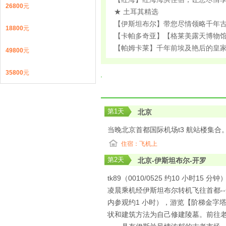
26800
元
★ 土耳其精选
【伊斯坦布尔】带您尽情领略千年古
18800
元
【卡帕多奇亚】【格莱美露天博物
【帕姆卡莱】千年前埃及艳后的皇
49800
元
35800
元
第
1
天
北京
当晚北京首都国际机场t3 航站楼集
住宿：飞机上
第
2
天
北京-伊斯坦布尔-开罗
tk89（0010/0525 约10 小时15 分钟）
凌晨乘机经伊斯坦布尔转机飞往首都-
内参观约1 小时），游览【阶梯金字
状和建筑方法为自己修建陵墓。前往老