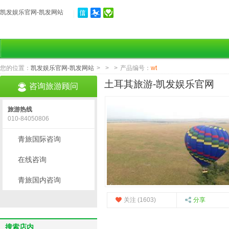
凯发娱乐官网-凯发网站
您的位置：
凯发娱乐官网-凯发网站
>
>
>
产品编号：
wt
土耳其旅游-凯发娱乐官网
咨询旅游顾问
旅游热线
010-84050806
青旅国际咨询
在线咨询
青旅国内咨询
关注 (1603)
分享
搜索店内