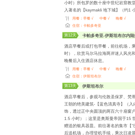
小时）所包罗的数十座中世纪岩窟教
入著名的【kaymakli 地下城】（
用餐：
早餐 √
中餐 √
晚餐 √
住宿：卡帕多奇亚
第
12
天
卡帕多奇亚-伊斯坦布尔内
酒店早餐后或打包早餐，前往机场，乘
时），欣赏马尔马拉海两岸迷人风光和
晚餐后入住酒店休息。
用餐：
早餐 √
中餐 √
晚餐 √
住宿：伊斯坦布尔
第
13
天
伊斯坦布尔
酒店早餐后，参观与伦敦圣保罗、梵蒂
王朝的绝美建筑-【蓝色清真寺】（入
饰，透过正中央圆顶的两百六十扇窗户
1.5 小时）；这里是奥斯曼帝国于
赠送的银具器皿。前往著名的集市【“
后送机场，办理登机手续，乘次日凌