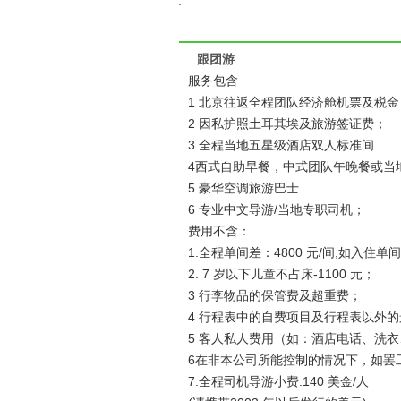
跟团游
服务包含
1 北京往返全程团队经济舱机票及税金
2 因私护照土耳其埃及旅游签证费；
3 全程当地五星级酒店双人标准间
4西式自助早餐，中式团队午晚餐或当
5 豪华空调旅游巴士
6 专业中文导游/当地专职司机；
费用不含：
1.全程单间差：4800 元/间,如入住
2. 7 岁以下儿童不占床-1100 元；
3 行李物品的保管费及超重费；
4 行程表中的自费项目及行程表以外
5 客人私人费用（如：酒店电话、洗
6在非本公司所能控制的情况下，如罢
7.全程司机导游小费:140 美金/人